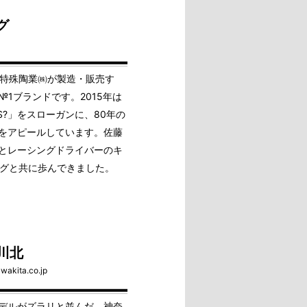
グ
本特殊陶業㈱が製造・販売す
1ブランドです。2015年は
LUGS?」をスローガンに、80年の
をアピールしています。佐藤
CARとレーシングドライバーのキ
ラグと共に歩んできました。
川北
wakita.co.jp
デルがズラリと並んだ、神奈